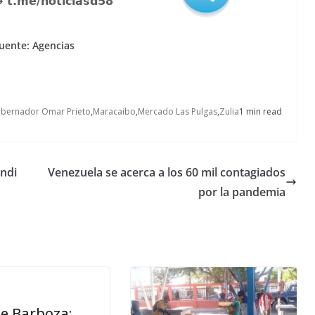
uente: Agencias
bernador Omar Prieto
,
Maracaibo
,
Mercado Las Pulgas
,
Zulia
1 min read
ndi
Venezuela se acerca a los 60 mil contagiados
por la pandemia
ee Barboza: