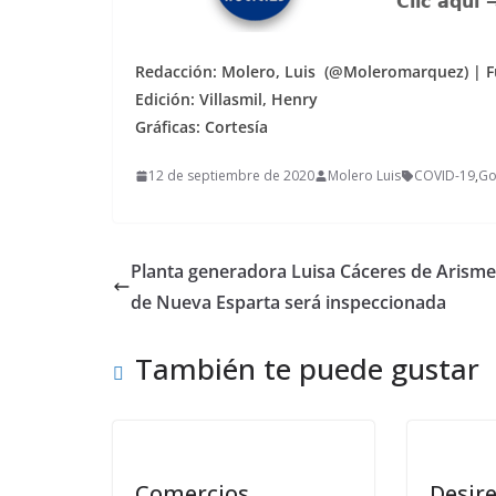
Re
dacción: Molero, Luis (@Moleromarquez) | F
Edición: Villasmil, Henry
Gráficas: Cortesía
12 de septiembre de 2020
Molero Luis
COVID-19
,
Go
Planta generadora Luisa Cáceres de Arisme
de Nueva Esparta será inspeccionada
También te puede gustar
Comercios
Desir