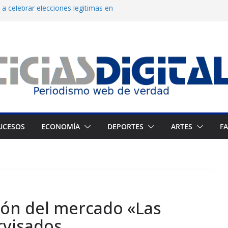
a celebrar elecciones legítimas en
Zuliano busca redimirse en su feudo
consagración del talento venezolano en el
del montañista Nirmal Purja tras avalancha
 cronograma electoral a la mesa de
UCESOS
ECONOMÍA
DEPORTES
ARTES
F
ión del mercado «Las
rvisados