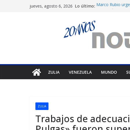
Saltar
Lo último:
Marco Rubio urge 
jueves, agosto 6, 2026
al
Venezuela
Liga FutVe: Rayo 
contenido
Diana Sanoja: La 
exterior
Hallan el cuerpo 
en Pakistán
Machado exige un
diálogo
ZULIA
VENEZUELA
MUNDO
S
ZULIA
Trabajos de adecuac
Pulgas» fueron supe