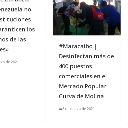
enezuela no
stituciones
aranticen los
hos de las
#Maracaibo |
es»
Desinfectan más de
rzo de 2021
400 puestos
comerciales en el
Mercado Popular
Curva de Molina
8 de marzo de 2021