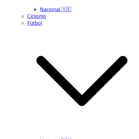
Nacional 🇻🇪
Ciclismo
Fútbol