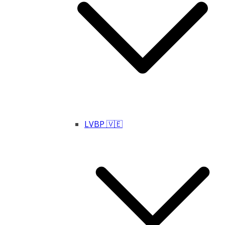
LVBP 🇻🇪