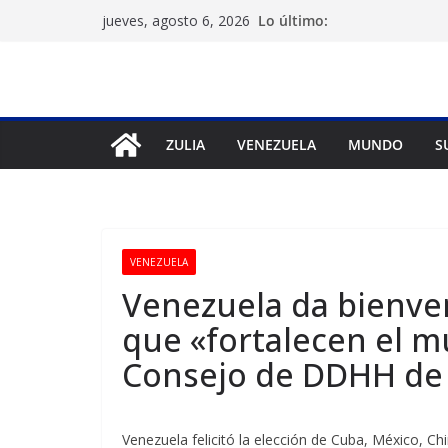
Saltar
Lo último:
jueves, agosto 6, 2026
al
contenido
ZULIA
VENEZUELA
MUNDO
S
VENEZUELA
Venezuela da bienven
que «fortalecen el mu
Consejo de DDHH de
Venezuela felicitó la elección de Cuba, México,