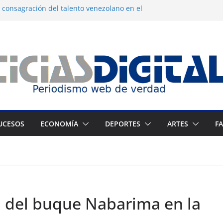
 consagración del talento venezolano en el
tranjeros continúan como presos políticos
gua desatan protestas nocturnas en
os
 dermocosmética Vida Gloss abre en
 Zuliano busca redimirse en su feudo
UCESOS
ECONOMÍA
DEPORTES
ARTES
F
n del buque Nabarima en la
s