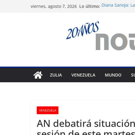
Saltar
Lo último:
Diana Sanoja: La
viernes, agosto 7, 2026
al
exterior
Venezuela: 40 ex
contenido
del régimen
Apagones en Ara
varios municipi
Nueva tienda de
Maracaibo
Liga FutVe: Rayo
ZULIA
VENEZUELA
MUNDO
S
VENEZUELA
AN debatirá situació
sesión de este marte