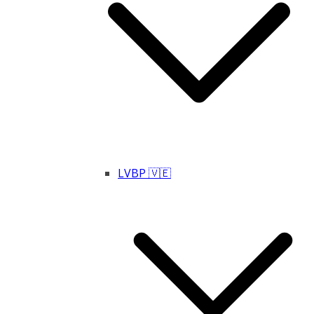
LVBP 🇻🇪