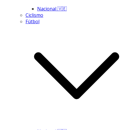
Nacional 🇻🇪
Ciclismo
Fútbol