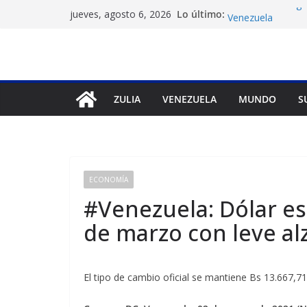
Saltar
Marco Rubio urge 
Lo último:
jueves, agosto 6, 2026
Venezuela
al
Liga FutVe: Rayo 
contenido
Diana Sanoja: La 
exterior
Hallan el cuerpo 
en Pakistán
ZULIA
VENEZUELA
MUNDO
S
Machado exige un
diálogo
ECONOMÍA
#Venezuela: Dólar e
de marzo con leve alz
El tipo de
cambio
oficial se mantiene Bs 13.667,7