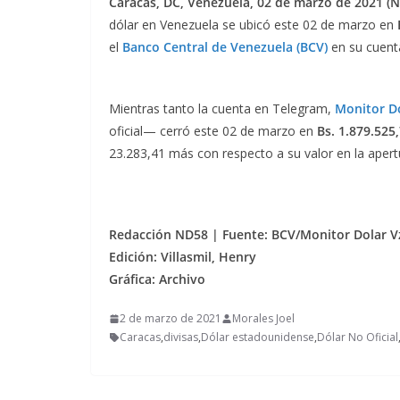
Caracas, DC, Venezuela, 02 de marzo de 2021 (N
dólar en Venezuela se ubicó este 02 de marzo en
el
Banco Central de Venezuela (BCV)
en su cuenta
Mientras tanto la cuenta en Telegram,
Monitor Dó
oficial— cerró este 02 de marzo en
Bs. 1.879.525
23.283,41 más con respecto a su valor en la apert
Redacción ND58 | Fuente: BCV/Monitor
Dolar
Vz
Edición: Villasmil, Henry
Gráfica:
Archivo
2 de marzo de 2021
Morales Joel
Caracas
,
divisas
,
Dólar estadounidense
,
Dólar No Oficial