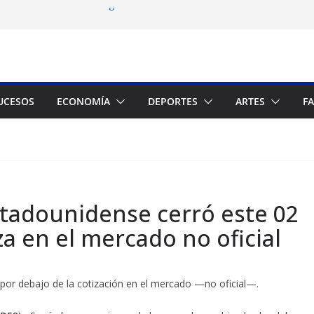
a celebrar elecciones legítimas en
Zuliano busca redimirse en su feudo
consagración del talento venezolano en el
del montañista Nirmal Purja tras avalancha
UCESOS
ECONOMÍA
DEPORTES
ARTES
F
 cronograma electoral a la mesa de
stadounidense cerró este 02
a en el mercado no oficial
1por
debajo
de la cotización en el mercado —no oficial—.