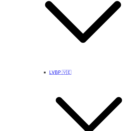
LVBP 🇻🇪