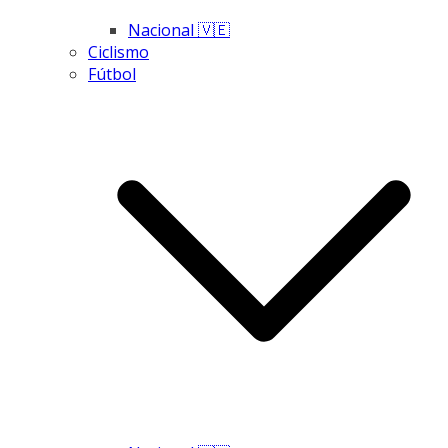
Nacional 🇻🇪
Ciclismo
Fútbol