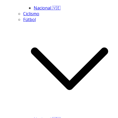
Nacional 🇻🇪
Ciclismo
Fútbol