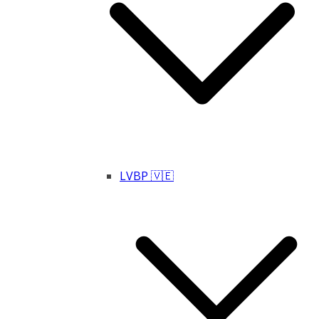
LVBP 🇻🇪