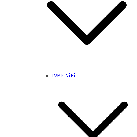
LVBP 🇻🇪