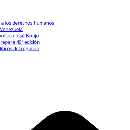
es a los derechos humanos
 Venezuela
olítico José Breijo
prepara 40ª edición
íticos del régimen