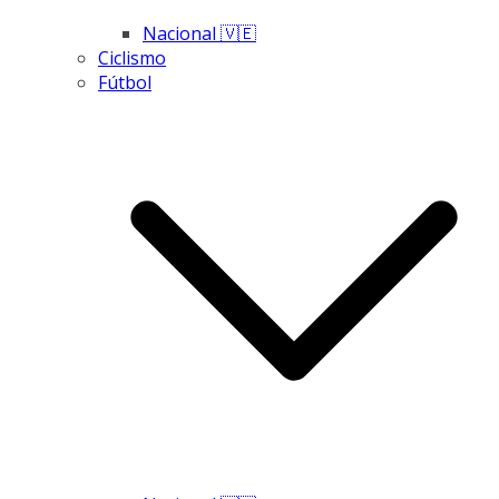
Nacional 🇻🇪
Ciclismo
Fútbol