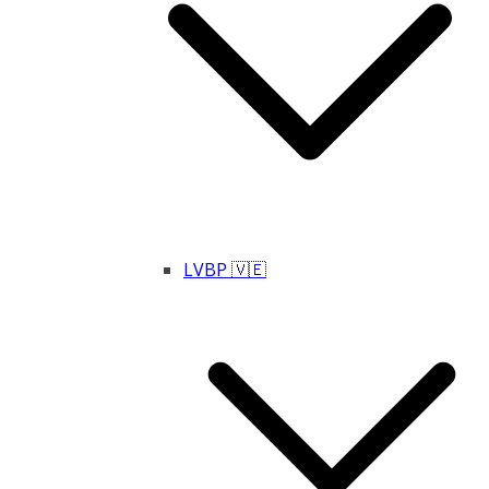
LVBP 🇻🇪