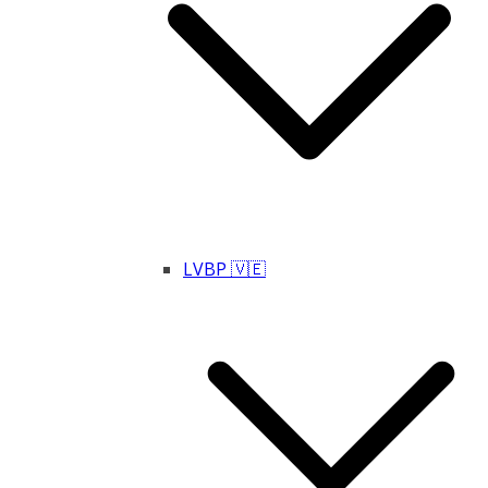
LVBP 🇻🇪