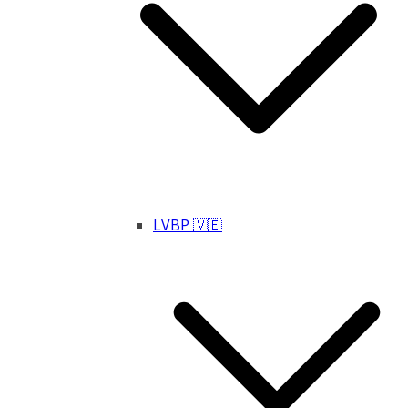
LVBP 🇻🇪