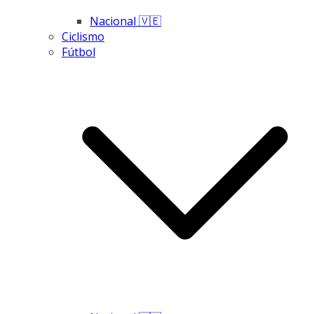
Nacional 🇻🇪
Ciclismo
Fútbol