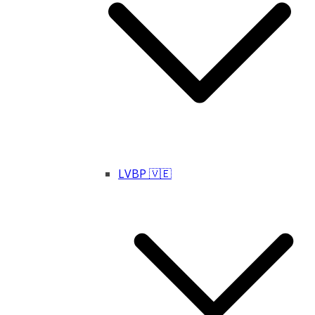
LVBP 🇻🇪