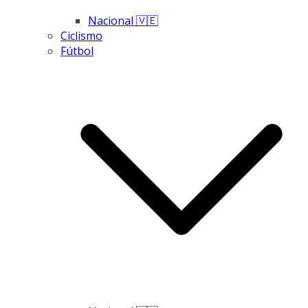
Nacional 🇻🇪
Ciclismo
Fútbol