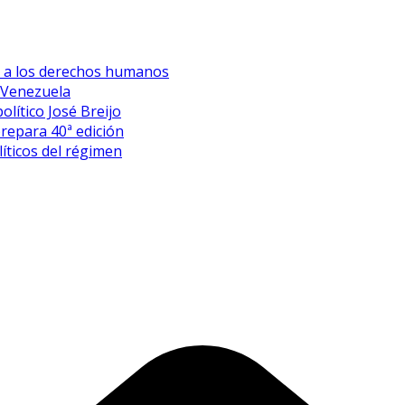
es a los derechos humanos
 Venezuela
olítico José Breijo
prepara 40ª edición
íticos del régimen