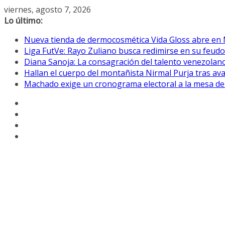
Saltar
viernes, agosto 7, 2026
al
Lo último:
contenido
Nueva tienda de dermocosmética Vida Gloss abre en
Liga FutVe: Rayo Zuliano busca redimirse en su feudo
Diana Sanoja: La consagración del talento venezolano
Hallan el cuerpo del montañista Nirmal Purja tras av
Machado exige un cronograma electoral a la mesa de