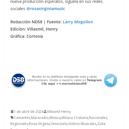
nueva producción espéralos, síguela en sus redes
sociales
@rosavirginiamusic
Redacción ND58 | Fuente:
Larry Mogollon
Edición: Villasmil, Henry
Gráfica: Cortesía
1 de abril de 2024
Villasmil Henry
Cantantes
,
Maracaibo
,
Música
,
Música Cristiana
,
Nacionales
,
Regionales
,
Rosa Virginia
,
Venezuela
,
Videos Musicales
,
Zulia