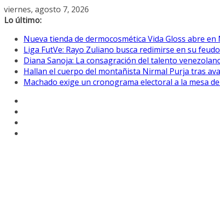
Saltar
viernes, agosto 7, 2026
al
Lo último:
contenido
Nueva tienda de dermocosmética Vida Gloss abre en
Liga FutVe: Rayo Zuliano busca redimirse en su feudo
Diana Sanoja: La consagración del talento venezolano
Hallan el cuerpo del montañista Nirmal Purja tras av
Machado exige un cronograma electoral a la mesa de