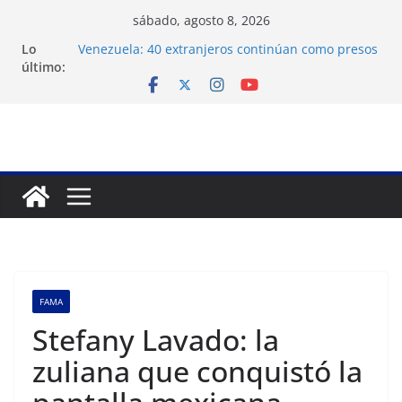
Saltar
sábado, agosto 8, 2026
al
Lo
Venezuela: 40 extranjeros continúan como presos
contenido
último:
políticos del régimen
Crisis carcelaria: OVP denuncia 15 años de
violaciones a los derechos humanos
Exigen control independiente del Fondo Petrolero
en Venezuela
Vente Venezuela exige justicia por muerte del
preso político José Breijo
Festival de Cine Francés culmina muestra
histórica y prepara 40ª edición
FAMA
Stefany Lavado: la
zuliana que conquistó la