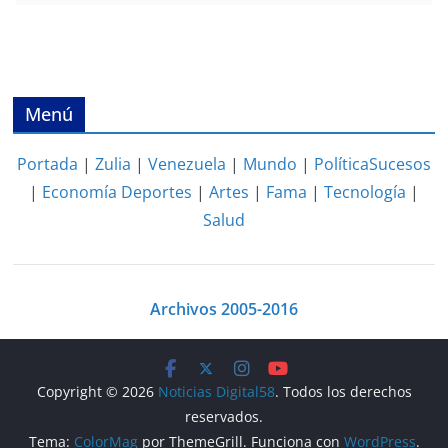
Menú
Portada
|
Zulia
|
Venezuela
|
Mundo
|
Política
Sucesos
|
Economía
Deportes
|
Artes
|
Fama
|
Tecnología
|
Salud
Archivos 2005-2016
Copyright © 2026
Noticias Digital58
. Todos los derechos
reservados.
Tema:
ColorMag
por ThemeGrill. Funciona con
WordPress
.