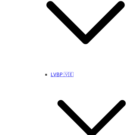
LVBP 🇻🇪