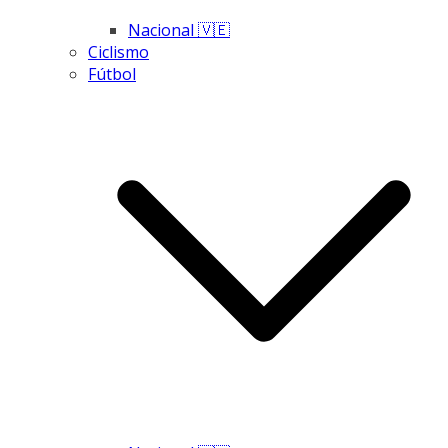
Nacional 🇻🇪
Ciclismo
Fútbol