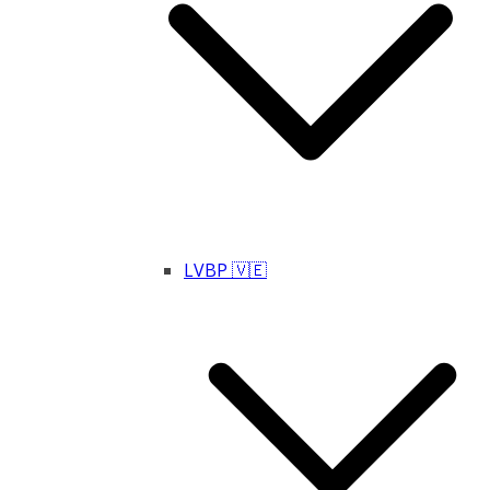
LVBP 🇻🇪