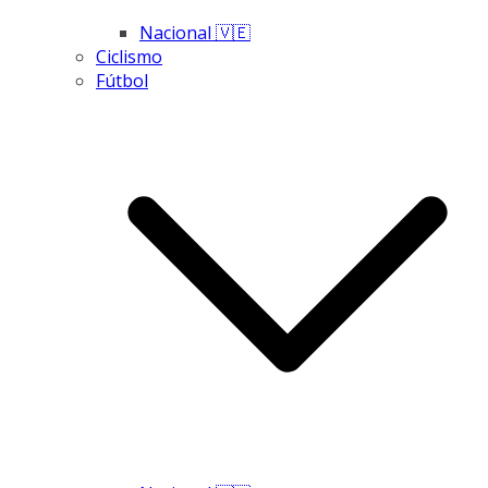
Nacional 🇻🇪
Ciclismo
Fútbol