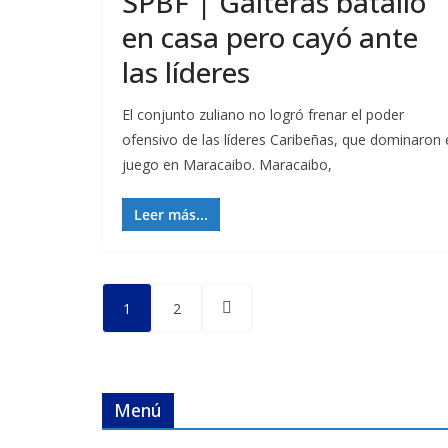
SPBF | Gaiteras batalló
en casa pero cayó ante
las líderes
El conjunto zuliano no logró frenar el poder
ofensivo de las líderes Caribeñas, que dominaron 
juego en Maracaibo. Maracaibo,
Leer más...
Posts
1
2
pagination
Menú