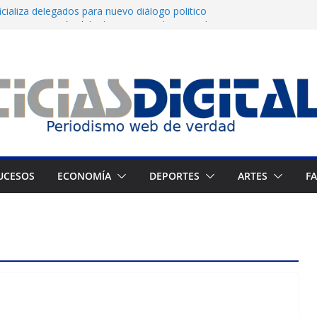
cializa delegados para nuevo diálogo político
La consagración del talento venezolano en el
po del montañista Nirmal Purja tras avalancha
 un cronograma electoral a la mesa de
ge a celebrar elecciones legítimas en
UCESOS
ECONOMÍA
DEPORTES
ARTES
F