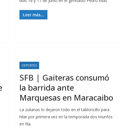
días 16 y 17 de junio en el gimnasio Pedro Elías
Leer más...
DEPORTES
SFB | Gaiteras consumó
e
la barrida ante
Marquesas en Maracaibo
La zulianas lo dejaron todo en el tabloncillo para
hilar por primera vez en la temporada dos triunfos
en fila.