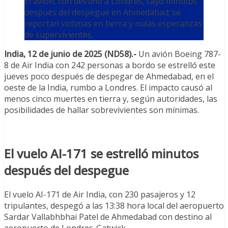
El avión, con destino a Londres, cayó minutos
después del despegue en Ahmedabad; se
reportan víctimas en tierra y nulas esperanzas
de supervivientes.
India, 12 de junio de 2025 (ND58).-
Un avión Boeing 787-
8 de Air India con 242 personas a bordo se estrelló este
jueves poco después de despegar de Ahmedabad, en el
oeste de la India, rumbo a Londres. El impacto causó al
menos cinco muertes en tierra y, según autoridades, las
posibilidades de hallar sobrevivientes son mínimas.
El vuelo AI-171 se estrelló minutos
después del despegue
El vuelo AI-171 de Air India, con 230 pasajeros y 12
tripulantes, despegó a las 13:38 hora local del aeropuerto
Sardar Vallabhbhai Patel de Ahmedabad con destino al
aeropuerto de Londres-Gatwick.