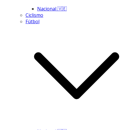
Nacional 🇻🇪
Ciclismo
Fútbol