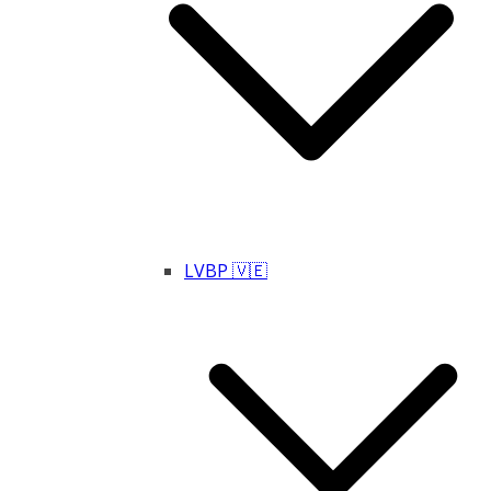
LVBP 🇻🇪