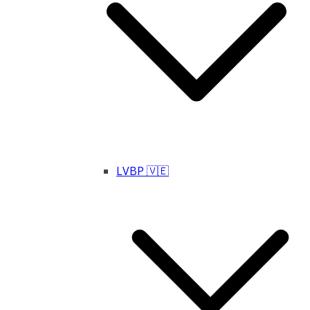
LVBP 🇻🇪