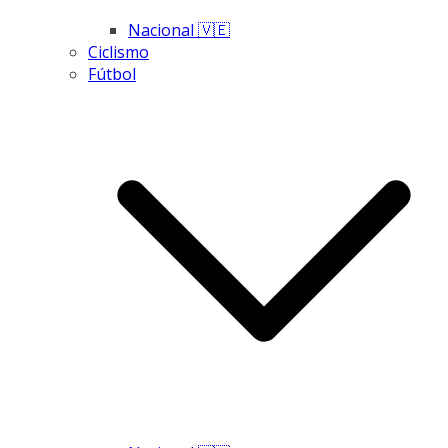
Nacional 🇻🇪
Ciclismo
Fútbol