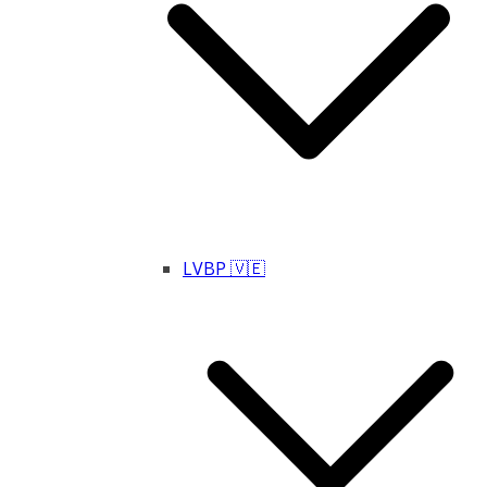
LVBP 🇻🇪