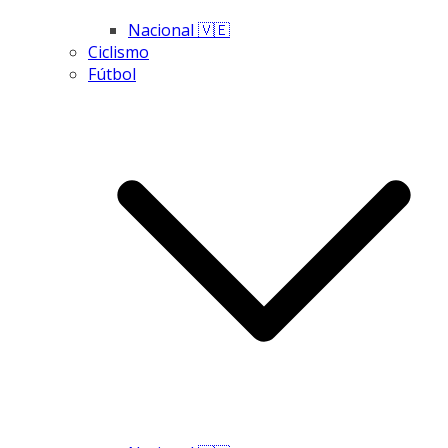
Nacional 🇻🇪
Ciclismo
Fútbol