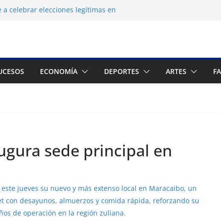
 a celebrar elecciones legítimas en
 Zuliano busca redimirse en su feudo
consagración del talento venezolano en el
del montañista Nirmal Purja tras
istán
UCESOS
ECONOMÍA
DEPORTES
ARTES
F
 cronograma electoral a la mesa de
ugura sede principal en