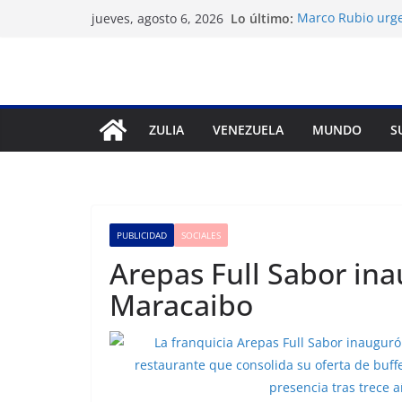
Saltar
Lo último:
Marco Rubio urge
jueves, agosto 6, 2026
al
Venezuela
Liga FutVe: Rayo
contenido
Diana Sanoja: La 
exterior
Hallan el cuerpo 
avalancha en Pak
ZULIA
VENEZUELA
MUNDO
S
Machado exige un
diálogo
PUBLICIDAD
SOCIALES
Arepas Full Sabor ina
Maracaibo