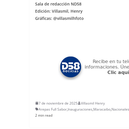
Sala de redacción ND58
Edición: Villasmil, Henry
Gráficas: @villasmilhfoto
7 de noviembre de 2025
Villasmil Henry
Arepas Full Sabor
,
Inauguraciones
,
Maracaibo
,
Nacionale
2 min read