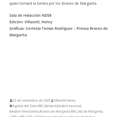
quien tomará la lomita por los Bravos de Margarita.
Sala de redacción ND58
Edición: Villasmil, Henry
Gráficas: Cortesía Tomás Rodríguez – Prensa Bravos de
Margarita
23 de noviembre de 2025
Villasmil Henry
Águilas del Zulia BBC
,
Béisbol
,
Béisbol nacional
,
Béisbol Venezolano
,
Bravos de Margarita BBC
,
Isla de Margarita
,
LVBP
,
LVBP 2025-2026
,
Nacionales
,
Nueva Esparta
,
Porlamar
,