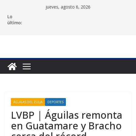
Saltar
jueves, agosto 6, 2026
al
Lo
contenido
último:
ÁGUILAS DEL ZULIA
DEPORTES
LVBP | Águilas remonta
en Guatamare y Bracho