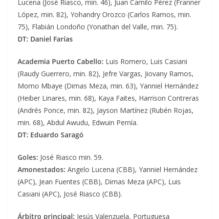
Lucena (José Riasco, min. 46), Juan Camilo Pérez (Franner
López, min. 82), Yohandry Orozco (Carlos Ramos, min.
75), Flabián Londoño (Yonathan del Valle, min. 75).
DT: Daniel Farías
Academia Puerto Cabello:
Luis Romero, Luis Casiani
(Raudy Guerrero, min. 82), Jefre Vargas, Jiovany Ramos,
Momo Mbaye (Dimas Meza, min. 63), Yanniel Hernández
(Heiber Linares, min. 68), Kaya Faites, Harrison Contreras
(Andrés Ponce, min. 82), Jayson Martínez (Rubén Rojas,
min. 68), Abdul Awudu, Edwuin Pernía.
DT: Eduardo Saragó
Goles:
José Riasco min. 59.
Amonestados:
Angelo Lucena (CBB), Yanniel Hernández
(APC), Jean Fuentes (CBB), Dimas Meza (APC), Luis
Casiani (APC), José Riasco (CBB).
Árbitro principal:
Jesús Valenzuela, Portuguesa