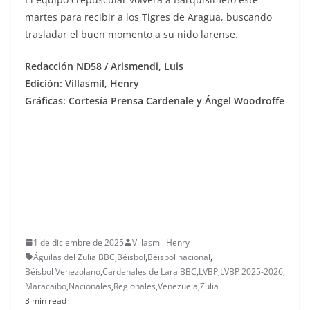
martes para recibir a los Tigres de Aragua, buscando
trasladar el buen momento a su nido larense.
Redacción ND58 / Arismendi, Luis
Edición: Villasmil, Henry
Gráficas: Cortesía Prensa Cardenale y Ángel Woodroffe
1 de diciembre de 2025
Villasmil Henry
Águilas del Zulia BBC
,
Béisbol
,
Béisbol nacional
,
Béisbol Venezolano
,
Cardenales de Lara BBC
,
LVBP
,
LVBP 2025-2026
,
Maracaibo
,
Nacionales
,
Regionales
,
Venezuela
,
Zulia
3 min read