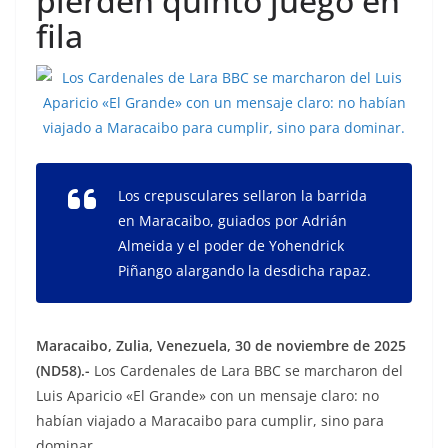
pierden quinto juego en
fila
Los crepusculares sellaron la barrida
en Maracaibo, guiados por Adrián
Almeida y el poder de Yohendrick
Piñango alargando la desdicha rapaz.
Maracaibo, Zulia, Venezuela, 30 de noviembre de 2025
(ND58).-
Los Cardenales de Lara BBC se marcharon del
Luis Aparicio «El Grande» con un mensaje claro: no
habían viajado a Maracaibo para cumplir, sino para
dominar.