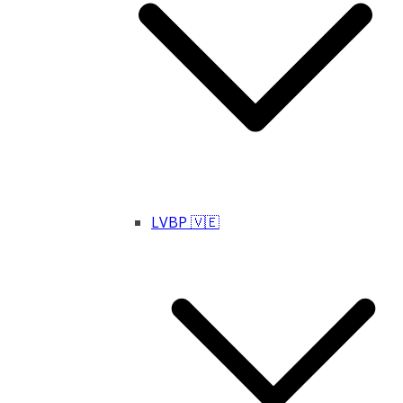
LVBP 🇻🇪