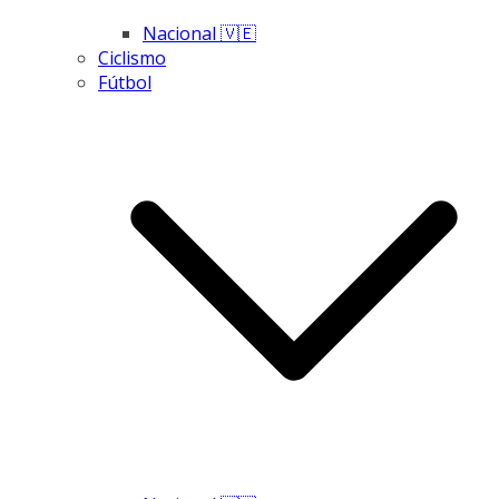
Nacional 🇻🇪
Ciclismo
Fútbol