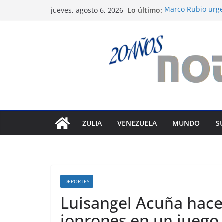
Saltar
Lo último:
Marco Rubio urge
jueves, agosto 6, 2026
al
Venezuela
Liga FutVe: Rayo
contenido
Diana Sanoja: La 
exterior
Hallan el cuerpo 
avalancha en Pak
Machado exige un
diálogo
ZULIA
VENEZUELA
MUNDO
S
DEPORTES
Luisangel Acuña hace 
jonrones en un juego