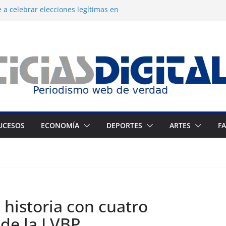
 a celebrar elecciones legítimas en
 Zuliano busca redimirse en su feudo
consagración del talento venezolano en el
del montañista Nirmal Purja tras
istán
 cronograma electoral a la mesa de
UCESOS
ECONOMÍA
DEPORTES
ARTES
F
historia con cuatro
 de la LVBP