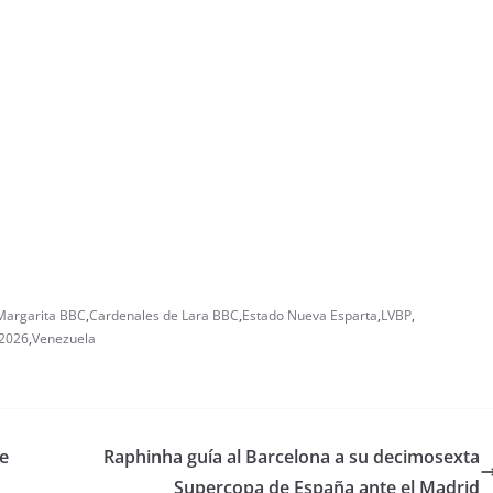
Margarita BBC
,
Cardenales de Lara BBC
,
Estado Nueva Esparta
,
LVBP
,
 2026
,
Venezuela
de
Raphinha guía al Barcelona a su decimosexta
Supercopa de España ante el Madrid