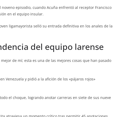
el noveno episodio, cuando Acuña enfrentó al receptor Francisco
ión en el equipo insular.
joven ligamayorista selló su entrada definitiva en los anales de la
dencia del equipo larense
lo mejor de mí; esta es una de las mejores cosas que han pasado
en Venezuela y pidió a la afición de los «pájaros rojos»
todo el choque, logrando anotar carreras en siete de sus nueve
ita atraviesa un momento crítico tras permitir 45 anotaciones