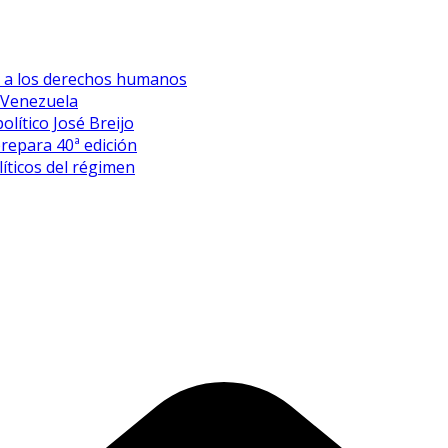
es a los derechos humanos
 Venezuela
olítico José Breijo
prepara 40ª edición
íticos del régimen