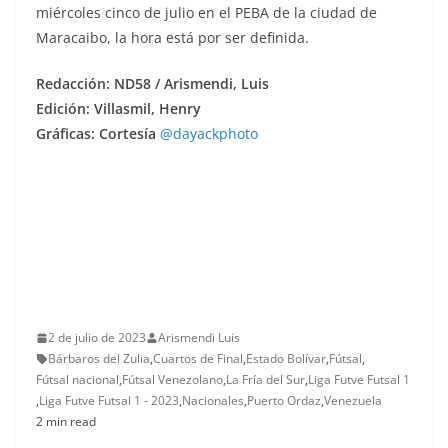
miércoles cinco de julio en el PEBA de la ciudad de
Maracaibo, la hora está por ser definida.
Redacción: ND58 / Arismendi, Luis
Edición: Villasmil, Henry
Gráficas: Cortesía
@dayackphoto
2 de julio de 2023
Arismendi Luis
Bárbaros del Zulia
,
Cuartos de Final
,
Estado Bolívar
,
Fútsal
,
Fútsal nacional
,
Fútsal Venezolano
,
La Fría del Sur
,
Liga Futve Futsal 1
,
Liga Futve Futsal 1 - 2023
,
Nacionales
,
Puerto Ordaz
,
Venezuela
2 min read