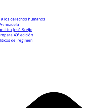
es a los derechos humanos
 Venezuela
olítico José Breijo
prepara 40ª edición
íticos del régimen