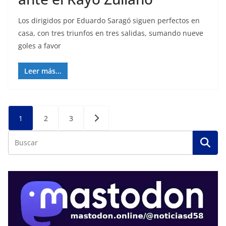
Los dirigidos por Eduardo Saragó siguen perfectos en
casa, con tres triunfos en tres salidas, sumando nueve
goles a favor
Leer más...
Posts
1
2
3
pagination