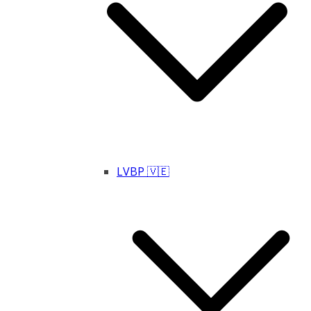
LVBP 🇻🇪