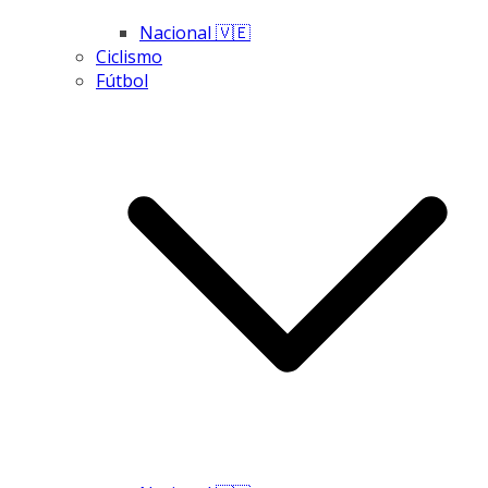
Nacional 🇻🇪
Ciclismo
Fútbol