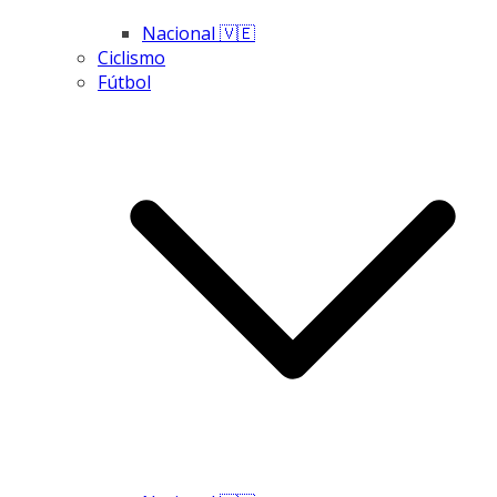
Nacional 🇻🇪
Ciclismo
Fútbol