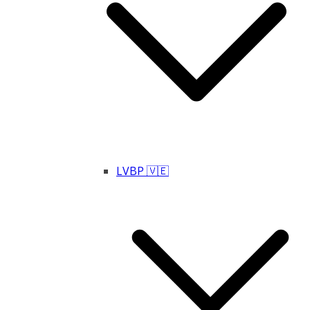
LVBP 🇻🇪