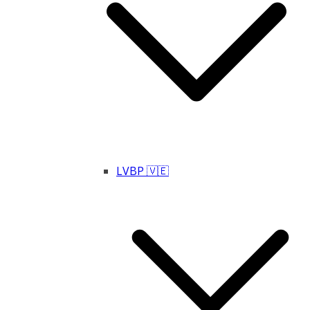
LVBP 🇻🇪