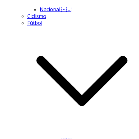
Nacional 🇻🇪
Ciclismo
Fútbol