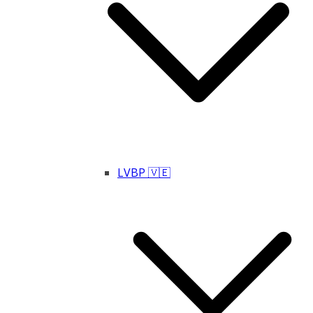
LVBP 🇻🇪