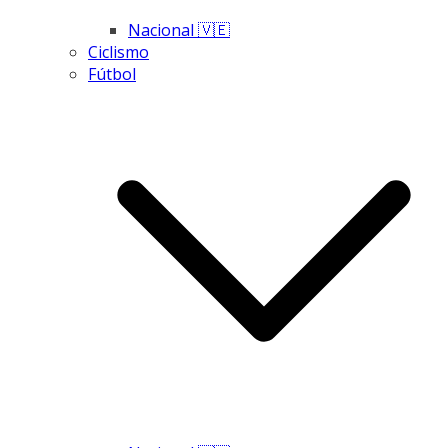
Nacional 🇻🇪
Ciclismo
Fútbol