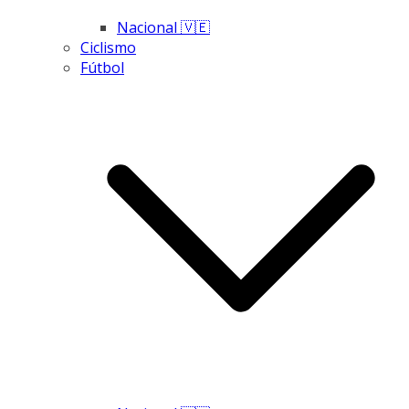
Nacional 🇻🇪
Ciclismo
Fútbol