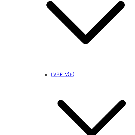
LVBP 🇻🇪