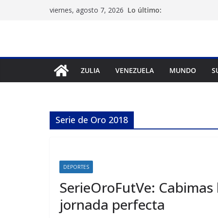
Saltar
Lo último:
viernes, agosto 7, 2026
al
contenido
ZULIA
VENEZUELA
MUNDO
S
Serie de Oro 2018
DEPORTES
SerieOroFutVe: Cabimas b
jornada perfecta