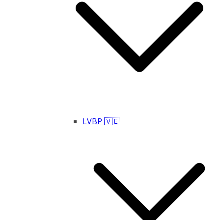
LVBP 🇻🇪