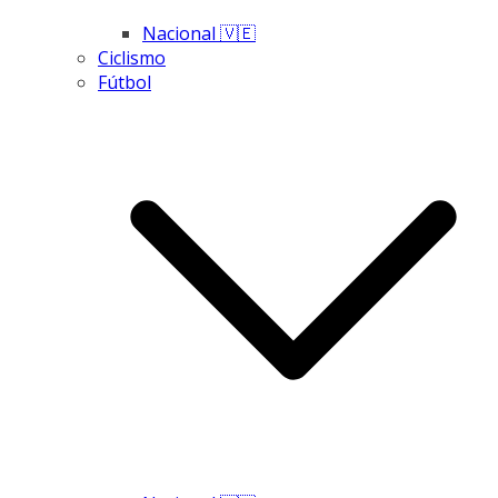
Nacional 🇻🇪
Ciclismo
Fútbol