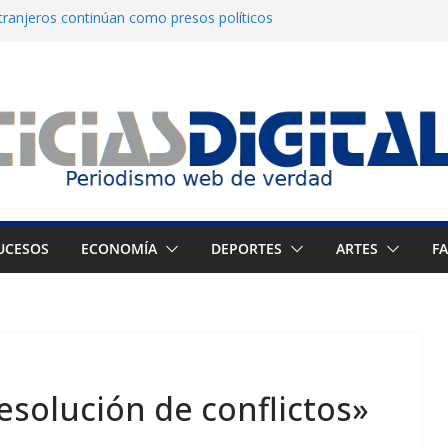
tranjeros continúan como presos políticos
: OVP denuncia 15 años de violaciones a los
os
ndependiente del Fondo Petrolero en
xige justicia por muerte del preso político
 Francés culmina muestra histórica y prepara
UCESOS
ECONOMÍA
DEPORTES
ARTES
F
solución de conflictos»