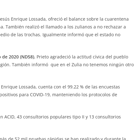
esús Enrique Lossada, ofreció el balance sobre la cuarentena
na. También realizó el llamado a los zulianos a no rechazar a
medio de las trochas. Igualmente informó que el estado no
o de 2020 (ND58).
Prieto agradeció la actitud cívica del pueblo
región. También informó que en el Zulia no tenemos ningún otro
s Enrique Lossada, cuenta con el 99.22 % de las encuestas
s positivos para COVID-19, manteniendo los protocolos de
 ACID, 43 consultorios populares tipo II y 13 consultorios
 más de 52 mil pruebas rápidas se han realizado y durante la