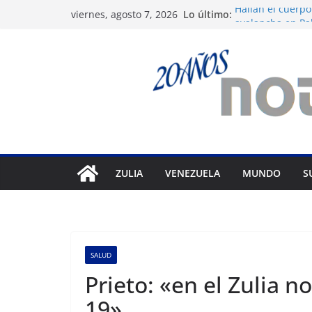
Saltar
Lo último:
Hallan el cuerpo
viernes, agosto 7, 2026
al
avalancha en Pa
Apagones en Ara
contenido
varios municipi
Nueva tienda de
Maracaibo
Liga FutVe: Rayo
Diana Sanoja: La
exterior
ZULIA
VENEZUELA
MUNDO
S
SALUD
Prieto: «en el Zulia 
19»