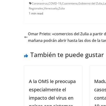
Coronavirus
,
COVID-19
,
Cuarentena
,
Gobierno del Zulia
,
L
Regionales
,
Venezuela
,
Zulia
1 min read
Omar Prieto: «comercios del Zulia a partir 
mañana podrán abrir hasta las dos de la ta
También te puede gustar
A la OMS le preocupa
Madu
especialmente el
casos
impacto del virus en
cont