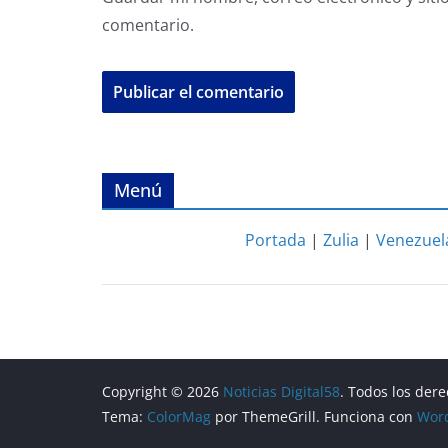
comentario.
Menú
Portada
|
Zulia
|
Venezuel
Copyright © 2026
Noticias Digital58
. Todos los der
Tema:
ColorMag
por ThemeGrill. Funciona con
Wor