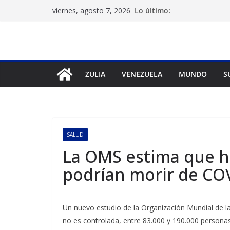
Saltar
Lo último:
viernes, agosto 7, 2026
al
contenido
ZULIA
VENEZUELA
MUNDO
S
SALUD
La OMS estima que h
podrían morir de COV
Un nuevo estudio de la Organización Mundial de l
no es controlada, entre 83.000 y 190.000 personas