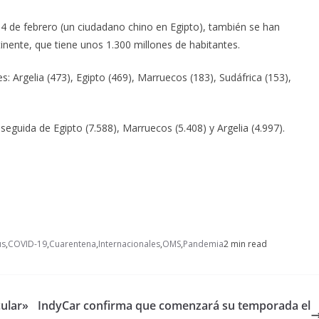
4 de febrero (un ciudadano chino en Egipto), también se han
inente, que tiene unos 1.300 millones de habitantes.
: Argelia (473), Egipto (469), Marruecos (183), Sudáfrica (153),
, seguida de Egipto (7.588), Marruecos (5.408) y Argelia (4.997).
us
,
COVID-19
,
Cuarentena
,
Internacionales
,
OMS
,
Pandemia
2 min read
cular»
IndyCar confirma que comenzará su temporada el