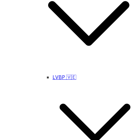
LVBP 🇻🇪