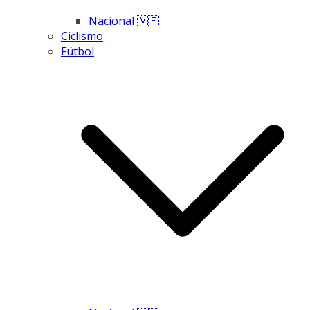
Nacional 🇻🇪
Ciclismo
Fútbol