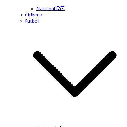
Nacional 🇻🇪
Ciclismo
Fútbol