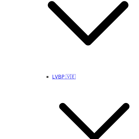
LVBP 🇻🇪