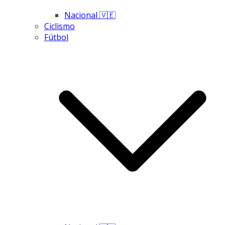
Nacional 🇻🇪
Ciclismo
Fútbol