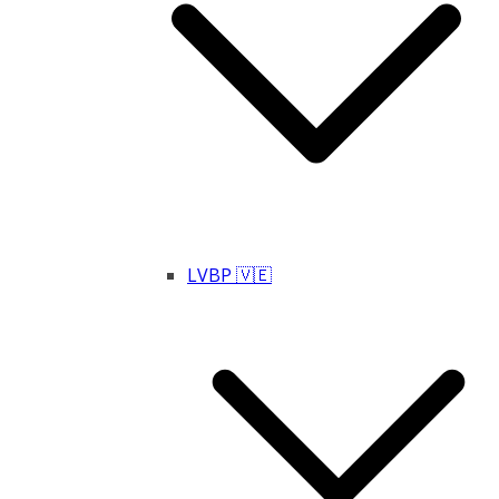
LVBP 🇻🇪