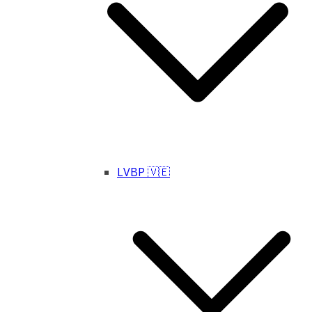
LVBP 🇻🇪