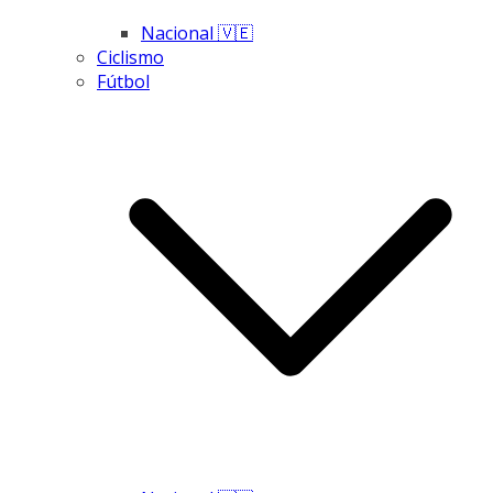
Nacional 🇻🇪
Ciclismo
Fútbol