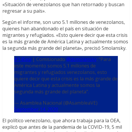
«Situación de venezolanos que han retornado y buscan
regresar a su país».
Según el informe, son uno 5.1 millones de venezolanos,
quienes han abandonado el país en situación de
migrantes y refugiados. «Esto quiere decir que esta crisis
es la más grande de América Latina y actualmente somos
la segunda más grande del planeta», precisó Smolansky.
#14Sep
| Comisionado
@dsmolansky
: "Para
este momento somos 5.1 millones de
migrantes y refugiados venezolanos, esto
quiere decir que esta crisis es la más grande de
América Latina y actualmente somos la
segunda más grande del planeta".
— Asamblea Nacional (@AsambleaVE)
September 14, 2020
El político venezolano, que ahora trabaja para la OEA,
explicó que antes de la pandemia de la COVID-19, 5 mil